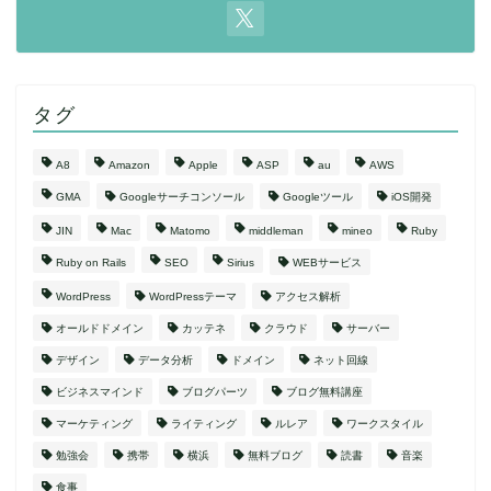
タグ
A8
Amazon
Apple
ASP
au
AWS
GMA
Googleサーチコンソール
Googleツール
iOS開発
JIN
Mac
Matomo
middleman
mineo
Ruby
Ruby on Rails
SEO
Sirius
WEBサービス
WordPress
WordPressテーマ
アクセス解析
オールドドメイン
カッテネ
クラウド
サーバー
デザイン
データ分析
ドメイン
ネット回線
ビジネスマインド
ブログパーツ
ブログ無料講座
マーケティング
ライティング
ルレア
ワークスタイル
勉強会
携帯
横浜
無料ブログ
読書
音楽
食事