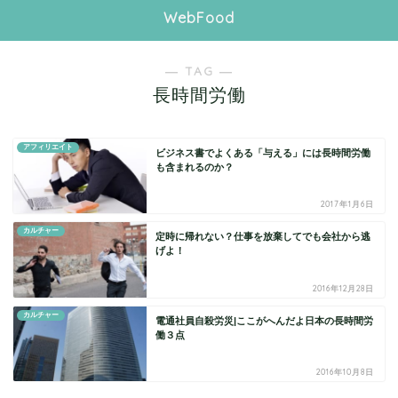
WebFood
― TAG ―
長時間労働
アフィリエイト
ビジネス書でよくある「与える」には長時間労働
も含まれるのか？
2017年1月6日
カルチャー
定時に帰れない？仕事を放棄してでも会社から逃
げよ！
2016年12月28日
カルチャー
電通社員自殺労災|ここがへんだよ日本の長時間労
働３点
2016年10月8日