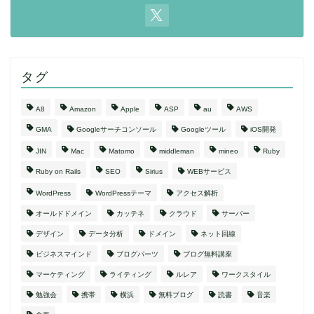
タグ
A8
Amazon
Apple
ASP
au
AWS
GMA
Googleサーチコンソール
Googleツール
iOS開発
JIN
Mac
Matomo
middleman
mineo
Ruby
Ruby on Rails
SEO
Sirius
WEBサービス
WordPress
WordPressテーマ
アクセス解析
オールドドメイン
カッテネ
クラウド
サーバー
デザイン
データ分析
ドメイン
ネット回線
ビジネスマインド
ブログパーツ
ブログ無料講座
マーケティング
ライティング
ルレア
ワークスタイル
勉強会
携帯
横浜
無料ブログ
読書
音楽