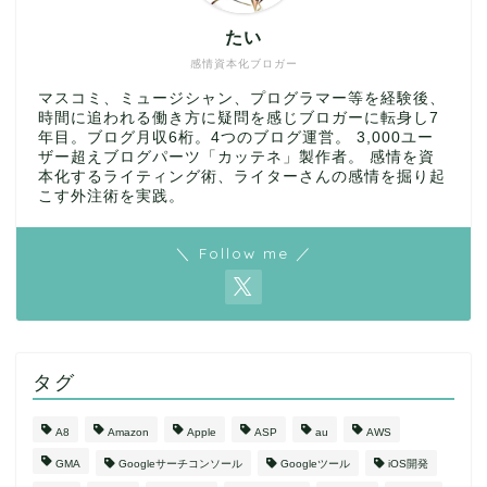
たい
感情資本化ブロガー
マスコミ、ミュージシャン、プログラマー等を経験後、
時間に追われる働き方に疑問を感じブロガーに転身し7
年目。ブログ月収6桁。4つのブログ運営。 3,000ユー
ザー超えブログパーツ「カッテネ」製作者。 感情を資
本化するライティング術、ライターさんの感情を掘り起
こす外注術を実践。
＼ Follow me ／
タグ
A8
Amazon
Apple
ASP
au
AWS
GMA
Googleサーチコンソール
Googleツール
iOS開発