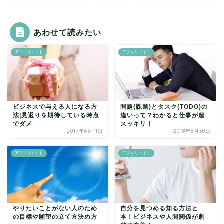
あわせて読みたい
アフィリエイト
アフィリエイト
ビジネスで与える人になる方
問題(課題)とタスク(TODO)の
法|見返りを期待している時点
違いって？わかると仕事が超
でダメ
スッキリ！
2017年6月11日
2018年8月30日
アフィリエイト
アフィリエイト
やりたいことがない人のため
自分を見つめる知る方法と
の目標や願望の立て方決め方
本！ビジネスや人間関係が劇