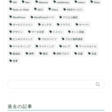
JIN
Mac
Matomo
middleman
mineo
Ruby
Ruby on Rails
SEO
Sirius
WEBサービス
WordPress
WordPressテーマ
アクセス解析
オールドドメイン
カッテネ
クラウド
サーバー
デザイン
データ分析
ドメイン
ネット回線
ビジネスマインド
ブログパーツ
ブログ無料講座
マーケティング
ライティング
ルレア
ワークスタイル
勉強会
携帯
横浜
無料ブログ
読書
音楽
食事
過去の記事