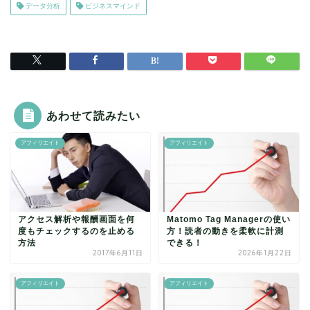
データ分析
ビジネスマインド
あわせて読みたい
アフィリエイト
アフィリエイト
アクセス解析や報酬画面を何
Matomo Tag Managerの使い
度もチェックするのを止める
方！読者の動きを柔軟に計測
方法
できる！
2017年6月11日
2026年1月22日
アフィリエイト
アフィリエイト