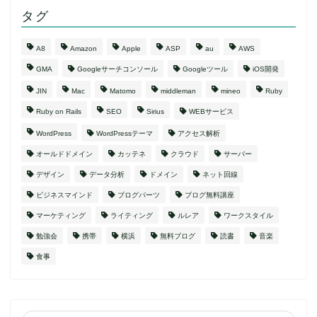
タグ
A8
Amazon
Apple
ASP
au
AWS
GMA
Googleサーチコンソール
Googleツール
iOS開発
JIN
Mac
Matomo
middleman
mineo
Ruby
Ruby on Rails
SEO
Sirius
WEBサービス
WordPress
WordPressテーマ
アクセス解析
オールドドメイン
カッテネ
クラウド
サーバー
デザイン
データ分析
ドメイン
ネット回線
ビジネスマインド
ブログパーツ
ブログ無料講座
マーケティング
ライティング
ルレア
ワークスタイル
勉強会
携帯
横浜
無料ブログ
読書
音楽
食事