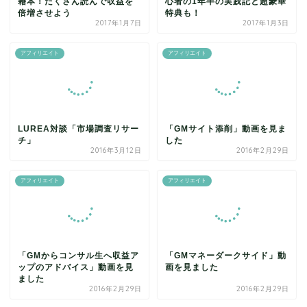
籍本！たくさん読んで収益を
心者の1年半の実践記と超豪華
倍増させよう
特典も！
2017年1月7日
2017年1月3日
アフィリエイト
アフィリエイト
LUREA対談「市場調査リサー
「GMサイト添削」動画を見ま
チ」
した
2016年3月12日
2016年2月29日
アフィリエイト
アフィリエイト
「GMからコンサル生へ収益ア
「GMマネーダークサイド」動
ップのアドバイス」動画を見
画を見ました
ました
2016年2月29日
2016年2月29日