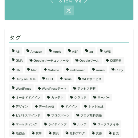
＼ Follow me ／
タグ
A8
Amazon
Apple
ASP
au
AWS
GMA
Googleサーチコンソール
Googleツール
iOS開発
JIN
Mac
Matomo
middleman
mineo
Ruby
Ruby on Rails
SEO
Sirius
WEBサービス
WordPress
WordPressテーマ
アクセス解析
オールドドメイン
カッテネ
クラウド
サーバー
デザイン
データ分析
ドメイン
ネット回線
ビジネスマインド
ブログパーツ
ブログ無料講座
マーケティング
ライティング
ルレア
ワークスタイル
勉強会
携帯
横浜
無料ブログ
読書
音楽