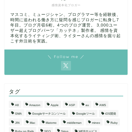
感情資本化ブロガー
マスコミ、ミュージシャン、プログラマー等を経験後、
時間に追われる働き方に疑問を感じブロガーに転身し7
年目。ブログ月収6桁。4つのブログ運営。 3,000ユー
ザー超えブログパーツ「カッテネ」製作者。 感情を資
本化するライティング術、ライターさんの感情を掘り起
こす外注術を実践。
＼ Follow me ／
タグ
A8
Amazon
Apple
ASP
au
AWS
GMA
Googleサーチコンソール
Googleツール
iOS開発
JIN
Mac
Matomo
middleman
mineo
Ruby
Ruby on Rails
SEO
Sirius
WEBサービス