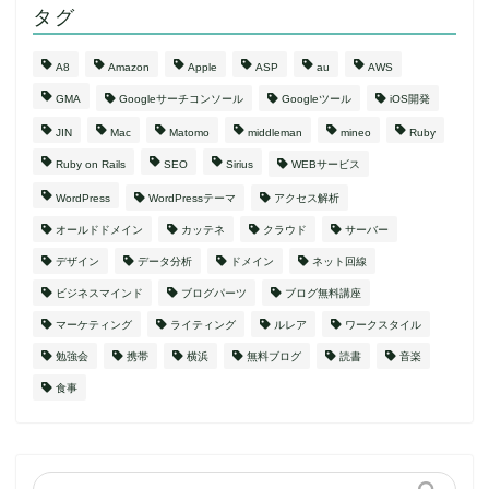
タグ
A8
Amazon
Apple
ASP
au
AWS
GMA
Googleサーチコンソール
Googleツール
iOS開発
JIN
Mac
Matomo
middleman
mineo
Ruby
Ruby on Rails
SEO
Sirius
WEBサービス
WordPress
WordPressテーマ
アクセス解析
オールドドメイン
カッテネ
クラウド
サーバー
デザイン
データ分析
ドメイン
ネット回線
ビジネスマインド
ブログパーツ
ブログ無料講座
マーケティング
ライティング
ルレア
ワークスタイル
勉強会
携帯
横浜
無料ブログ
読書
音楽
食事