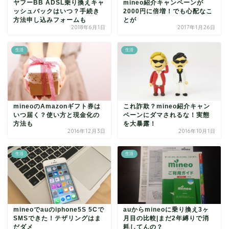
ヤフーBB ADSL乗り換えキャ
mineo紹介キャンペーンが
ッシュバックはいつ？手続き
2000円に倍増！でも心配なこ
方法申し込みフォームも
とが
2018年6月1日
2017年1月26日
生活
生活
mineoのAmazonギフト券は
これ詐欺？mineo紹介キャン
いつ届く？使い方と現金化の
ペーンにダマされるな！実態
方法も
を大暴露！
2016年12月3日
2016年10月1日
生活
生活
mineoでauのiphone5S 5Cで
auからmineoに乗り換え3ヶ
SMSできた！テザリングはま
月目の比較|まだ2年縛りで消
だダメ
耗してんの？