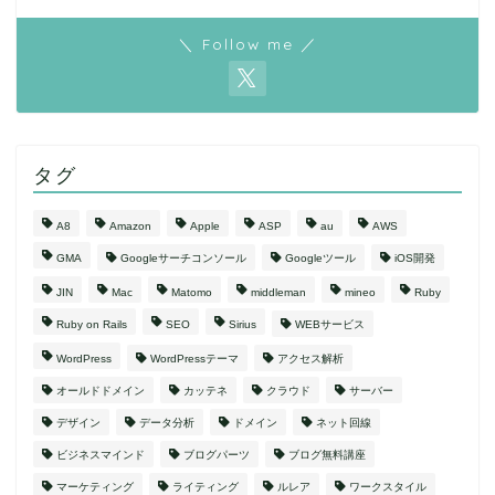
＼ Follow me ／
タグ
A8
Amazon
Apple
ASP
au
AWS
GMA
Googleサーチコンソール
Googleツール
iOS開発
JIN
Mac
Matomo
middleman
mineo
Ruby
Ruby on Rails
SEO
Sirius
WEBサービス
WordPress
WordPressテーマ
アクセス解析
オールドドメイン
カッテネ
クラウド
サーバー
デザイン
データ分析
ドメイン
ネット回線
ビジネスマインド
ブログパーツ
ブログ無料講座
マーケティング
ライティング
ルレア
ワークスタイル