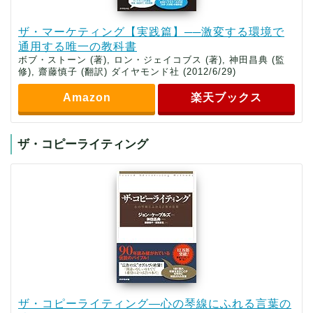
ザ・マーケティング【実践篇】──激変する環境で
通用する唯一の教科書
ボブ・ストーン (著), ロン・ジェイコブス (著), 神田昌典 (監
修), 齋藤慎子 (翻訳) ダイヤモンド社 (2012/6/29)
Amazon
楽天ブックス
ザ・コピーライティング
ザ・コピーライティング―心の琴線にふれる言葉の