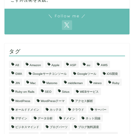
こす外注術を実践。
＼ Follow me ／
タグ
A8
Amazon
Apple
ASP
au
AWS
GMA
Googleサーチコンソール
Googleツール
iOS開発
JIN
Mac
Matomo
middleman
mineo
Ruby
Ruby on Rails
SEO
Sirius
WEBサービス
WordPress
WordPressテーマ
アクセス解析
オールドドメイン
カッテネ
クラウド
サーバー
デザイン
データ分析
ドメイン
ネット回線
ビジネスマインド
ブログパーツ
ブログ無料講座