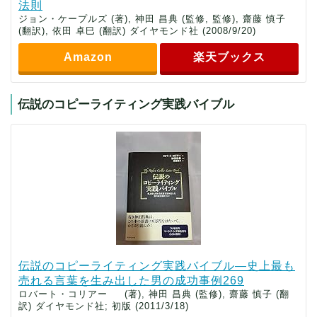
法則
ジョン・ケープルズ (著), 神田 昌典 (監修, 監修), 齋藤 慎子
(翻訳), 依田 卓巳 (翻訳) ダイヤモンド社 (2008/9/20)
Amazon
楽天ブックス
伝説のコピーライティング実践バイブル
伝説のコピーライティング実践バイブル―史上最も
売れる言葉を生み出した男の成功事例269
ロバート・コリアー (著), 神田 昌典 (監修), 齋藤 慎子 (翻
訳) ダイヤモンド社; 初版 (2011/3/18)