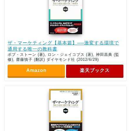
ザ・マーケティング【基本篇】──激変する環境で
通用する唯一の教科書
ボブ・ストーン (著), ロン・ジェイコブス (著), 神田昌典 (監
修), 齋藤慎子 (翻訳) ダイヤモンド社 (2012/6/29)
Amazon
楽天ブックス