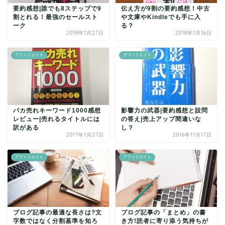
要約感想|誰でも8ステップで9
伝え方が9割の要約感想！中古
割とれる！最強のセールスト
や文庫やKindleでも手に入
ーク
る？
2018年1月27日
2018年1月16日
アフィリエイト
アフィリエイト
バカ売れキーワード1000感想
影響力の武器|要約感想と設問
レビュー|売れるタイトルには
の答え|売上アップ間違いな
訳がある
し？
2017年1月27日
2016年11月17日
アフィリエイト
アフィリエイト
ブログ記事の最適な長さは?文
ブログ記事の「まとめ」の書
字数ではなく分割基準を知ろ
き方!読者に寄り添う気持ちが