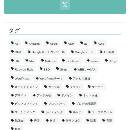
タグ
A8
Amazon
Apple
ASP
au
AWS
GMA
Googleサーチコンソール
Googleツール
iOS開発
JIN
Mac
Matomo
middleman
mineo
Ruby
Ruby on Rails
SEO
Sirius
WEBサービス
WordPress
WordPressテーマ
アクセス解析
オールドドメイン
カッテネ
クラウド
サーバー
デザイン
データ分析
ドメイン
ネット回線
ビジネスマインド
ブログパーツ
ブログ無料講座
マーケティング
ライティング
ルレア
ワークスタイル
勉強会
携帯
横浜
無料ブログ
読書
音楽
食事