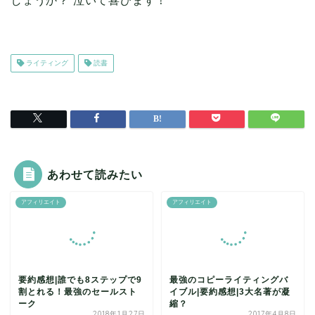
しょうか？ 泣いて喜びます！
ライティング
読書
あわせて読みたい
アフィリエイト
アフィリエイト
要約感想|誰でも8ステップで9
最強のコピーライティングバ
割とれる！最強のセールスト
イブル|要約感想|3大名著が凝
ーク
縮？
2018年1月27日
2017年4月8日