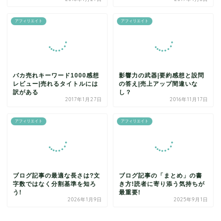
アフィリエイト
アフィリエイト
バカ売れキーワード1000感想
影響力の武器|要約感想と設問
レビュー|売れるタイトルには
の答え|売上アップ間違いな
訳がある
し？
2017年1月27日
2016年11月17日
アフィリエイト
アフィリエイト
ブログ記事の最適な長さは?文
ブログ記事の「まとめ」の書
字数ではなく分割基準を知ろ
き方!読者に寄り添う気持ちが
う!
最重要!
2026年1月9日
2025年9月1日