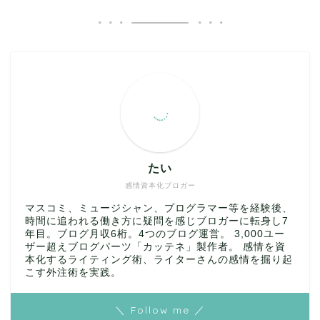
たい
感情資本化ブロガー
マスコミ、ミュージシャン、プログラマー等を経験後、
時間に追われる働き方に疑問を感じブロガーに転身し7
年目。ブログ月収6桁。4つのブログ運営。 3,000ユー
ザー超えブログパーツ「カッテネ」製作者。 感情を資
本化するライティング術、ライターさんの感情を掘り起
こす外注術を実践。
＼ Follow me ／