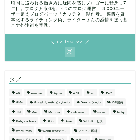
時間に追われる働き方に疑問を感じブロガーに転身し7
年目。ブログ月収6桁。4つのブログ運営。 3,000ユー
ザー超えブログパーツ「カッテネ」製作者。 感情を資
本化するライティング術、ライターさんの感情を掘り起
こす外注術を実践。
＼ Follow me ／
タグ
A8
Amazon
Apple
ASP
au
AWS
GMA
Googleサーチコンソール
Googleツール
iOS開発
JIN
Mac
Matomo
middleman
mineo
Ruby
Ruby on Rails
SEO
Sirius
WEBサービス
WordPress
WordPressテーマ
アクセス解析
オールドドメイン
カッテネ
クラウド
サーバー