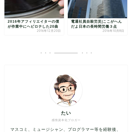
2016年アフィリエイターの僕
電通社員自殺労災|ここがへん
が作業中にヘビロテした20曲
だよ日本の長時間労働３点
2016年12月20日
2016年10月8日
たい
感情資本化ブロガー
マスコミ、ミュージシャン、プログラマー等を経験後、