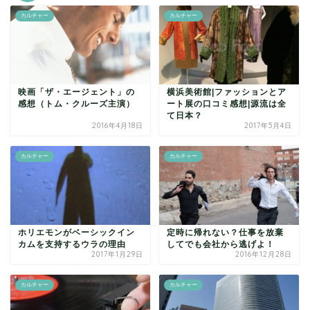
カルチャー
カルチャー
映画「ザ・エージェント」の
横浜美術館|ファッションとア
感想（トム・クルーズ主演）
ート展の口コミ感想|源流は全
て日本？
2016年4月18日
2017年5月4日
カルチャー
カルチャー
ホリエモンがベーシックイン
定時に帰れない？仕事を放棄
カムを支持するウラの理由
してでも会社から逃げよ！
2017年1月29日
2016年12月28日
カルチャー
カルチャー