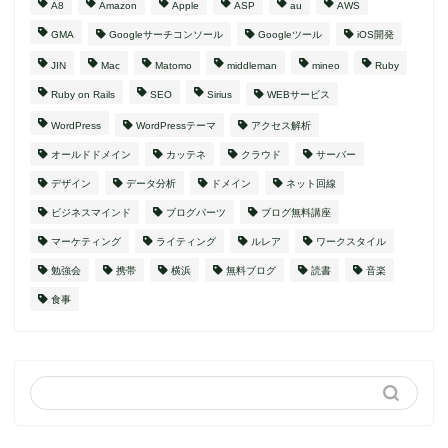
A8
Amazon
Apple
ASP
au
AWS
GMA
Googleサーチコンソール
Googleツール
iOS開発
JIN
Mac
Matomo
middleman
mineo
Ruby
Ruby on Rails
SEO
Sirius
WEBサービス
WordPress
WordPressテーマ
アクセス解析
オールドドメイン
カッテネ
クラウド
サーバー
デザイン
データ分析
ドメイン
ネット回線
ビジネスマインド
ブログパーツ
ブログ無料講座
マーケティング
ライティング
ルレア
ワークスタイル
勉強会
携帯
横浜
無料ブログ
読書
音楽
食事