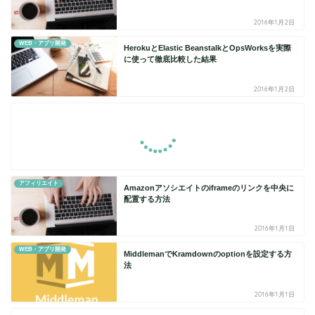
2016年1月2日
WEB・アプリ開発
HerokuとElastic BeanstalkとOpsWorksを実際
に使って徹底比較した結果
2016年1月2日
アフィリエイト
Amazonアソシエイトのiframeのリンクを中央に
配置する方法
2016年1月1日
WEB・アプリ開発
MiddlemanでKramdownのoptionを設定する方
法
2016年1月1日