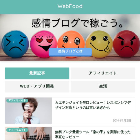
WebFood
最新記事
アフィリエイト
WEB・アプリ開発
生活
アフィリエイト
カエテンジョイを辛口レビュー！レスポンシブデ
ザイン対応というのは言い過ぎかも
2016年1月2日
アフィリエイト
無料ブログ量産ツール「楽の手」を実際に使った
率直なレビュー