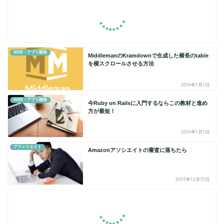
WEB・アプリ開発
MiddlemanのKramdownで生成した横長のtable
を横スクロールさせる方法
2016年1月1日
WEB・アプリ開発
今Ruby on Railsに入門するならこの教材と進め
方が最短！
2016年1月1日
アフィリエイト
Amazonアソシエイトの審査に落ちたら
2015年12月31日