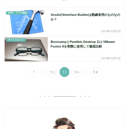
WEB・アプリ開発
XcodeのInterface Builderは熟練者用のものなの
か？
2015年12月31日
アフィリエイト
BootcampとParallels Desktop 11とVMware
Fusion 8を実際に使用して徹底比較
2015年12月31日
...
...
1
32
33
34
38