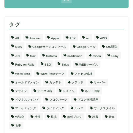
タグ
A8
Amazon
Apple
ASP
au
AWS
GMA
Googleサーチコンソール
Googleツール
iOS開発
JIN
Mac
Matomo
middleman
mineo
Ruby
Ruby on Rails
SEO
Sirius
WEBサービス
WordPress
WordPressテーマ
アクセス解析
オールドドメイン
カッテネ
クラウド
サーバー
デザイン
データ分析
ドメイン
ネット回線
ビジネスマインド
ブログパーツ
ブログ無料講座
マーケティング
ライティング
ルレア
ワークスタイル
勉強会
携帯
横浜
無料ブログ
読書
音楽
食事