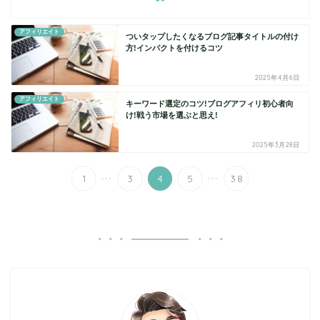
アフィリエイト
ついタップしたくなるブログ記事タイトルの付け
方!インパクトを付けるコツ
2025年4月6日
アフィリエイト
キーワード選定のコツ!ブログアフィリ初心者向
け!戦う市場を選ぶと思え!
2025年3月28日
...
...
1
3
4
5
38