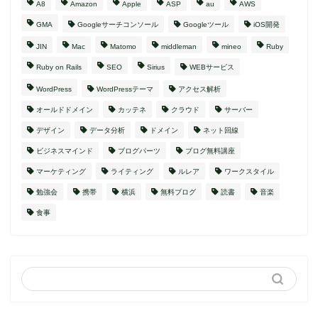
A8
Amazon
Apple
ASP
au
AWS
GMA
Googleサーチコンソール
Googleツール
iOS開発
JIN
Mac
Matomo
middleman
mineo
Ruby
Ruby on Rails
SEO
Sirius
WEBサービス
WordPress
WordPressテーマ
アクセス解析
オールドドメイン
カッテネ
クラウド
サーバー
デザイン
データ分析
ドメイン
ネット回線
ビジネスマインド
ブログパーツ
ブログ無料講座
マーケティング
ライティング
ルレア
ワークスタイル
勉強会
携帯
横浜
無料ブログ
読書
音楽
食事