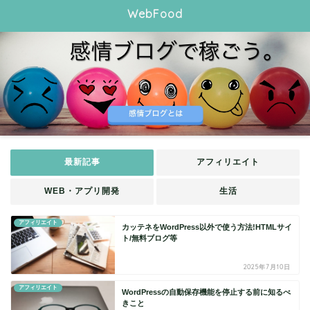
WebFood
最新記事
アフィリエイト
WEB・アプリ開発
生活
アフィリエイト
カッテネをWordPress以外で使う方法!HTMLサイ
ト/無料ブログ等
2025年7月10日
アフィリエイト
WordPressの自動保存機能を停止する前に知るべ
きこと