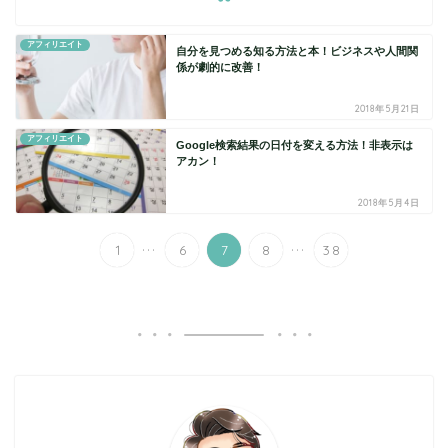
アフィリエイト
自分を見つめる知る方法と本！ビジネスや人間関
係が劇的に改善！
2018年5月21日
アフィリエイト
Google検索結果の日付を変える方法！非表示は
アカン！
2018年5月4日
...
...
1
6
7
8
38