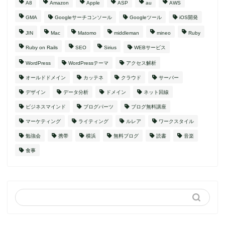
A8
Amazon
Apple
ASP
au
AWS
GMA
Googleサーチコンソール
Googleツール
iOS開発
JIN
Mac
Matomo
middleman
mineo
Ruby
Ruby on Rails
SEO
Sirius
WEBサービス
WordPress
WordPressテーマ
アクセス解析
オールドドメイン
カッテネ
クラウド
サーバー
デザイン
データ分析
ドメイン
ネット回線
ビジネスマインド
ブログパーツ
ブログ無料講座
マーケティング
ライティング
ルレア
ワークスタイル
勉強会
携帯
横浜
無料ブログ
読書
音楽
食事