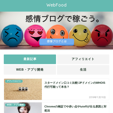
WebFood
最新記事
アフィリエイト
WEB・アプリ開発
生活
アフィリエイト
スタードメイン口コミ比較!JPドメインのWHOIS
代行可能って本当？
2018年11月19日
WEB・アプリ開発
Chromeの検証で や赤い点や\uteffが出る原因と対
処法